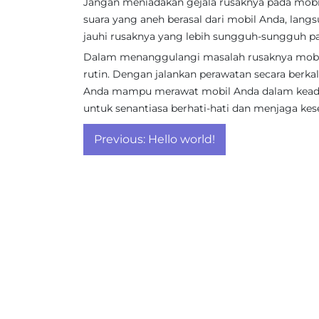
Jangan meniadakan gejala rusaknya pada mobil
suara yang aneh berasal dari mobil Anda, lan
jauhi rusaknya yang lebih sungguh-sungguh p
Dalam menanggulangi masalah rusaknya mobil
rutin. Dengan jalankan perawatan secara berkal
Anda mampu merawat mobil Anda dalam keada
untuk senantiasa berhati-hati dan menjaga k
Post
Previous:
Hello world!
navigation