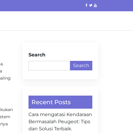
Search
a.
Search
a
aling
Recent Posts
akukan
Cara mengatasi Kendaraan
sistem
Bermasalah Peugeot: Tips
knya
dan Solusi Terbaik.