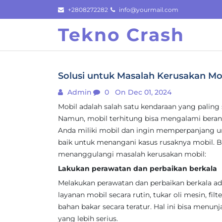
Skip
+2808272282
info@yourmail.com
to
Tekno Crash
content
Solusi untuk Masalah Kerusakan Mob
Admin
0
On Dec 01, 2024
Mobil adalah salah satu kendaraan yang paling 
Namun, mobil terhitung bisa mengalami beran
Anda miliki mobil dan ingin memperpanjang u
baik untuk menangani kasus rusaknya mobil. Beri
menanggulangi masalah kerusakan mobil:
Lakukan perawatan dan perbaikan berkala
Melakukan perawatan dan perbaikan berkala ad
layanan mobil secara rutin, tukar oli mesin, filt
bahan bakar secara teratur. Hal ini bisa menun
yang lebih serius.