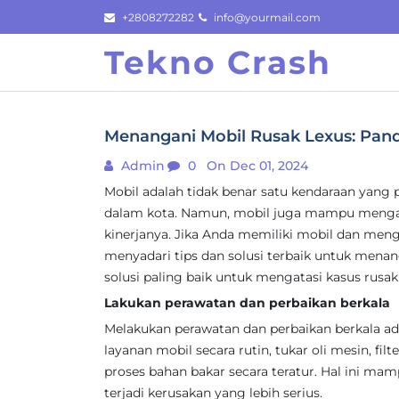
Skip
+2808272282
info@yourmail.com
to
Tekno Crash
content
Menangani Mobil Rusak Lexus: Pan
Admin
0
On Dec 01, 2024
Mobil adalah tidak benar satu kendaraan yang 
dalam kota. Namun, mobil juga mampu menga
kinerjanya. Jika Anda memiliki mobil dan m
menyadari tips dan solusi terbaik untuk menang
solusi paling baik untuk mengatasi kasus rusa
Lakukan perawatan dan perbaikan berkala
Melakukan perawatan dan perbaikan berkala ad
layanan mobil secara rutin, tukar oli mesin, filt
proses bahan bakar secara teratur. Hal ini m
terjadi kerusakan yang lebih serius.