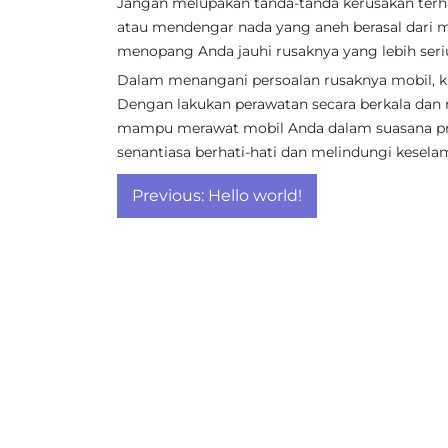
Jangan melupakan tanda-tanda kerusakan terh
atau mendengar nada yang aneh berasal dari mob
menopang Anda jauhi rusaknya yang lebih seri
Dalam menangani persoalan rusaknya mobil, ku
Dengan lakukan perawatan secara berkala dan m
mampu merawat mobil Anda dalam suasana pr
senantiasa berhati-hati dan melindungi kesel
Post
Previous:
Hello world!
navigation