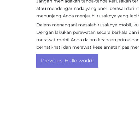
Jangan meniadakan tanda-tanda kerusakan ter
atau mendengar nada yang aneh berasal dari mo
menunjang Anda menjauhi rusaknya yang lebih 
Dalam menangani masalah rusaknya mobil, kun
Dengan lakukan perawatan secara berkala dan i
merawat mobil Anda dalam keadaan prima da
berhati-hati dan merawat keselamatan pas me
Post
Previous:
Hello world!
navigation