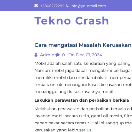
Skip
+2808272282
info@yourmail.com
to
Tekno Crash
content
Cara mengatasi Masalah Kerusakan 
Admin
0
On Dec 01, 2024
Mobil adalah salah satu kendaraan yang paling
Namun, mobil juga dapat mengalami berbagai p
memiliki mobil dan mendambakan memperpanja
terbaik untuk menangani kasus kerusakan mobil.
menanggulangi kasus rusaknya mobil:
Lakukan perawatan dan perbaikan berkala
Melakukan perawatan dan perbaikan berkala ad
layanan mobil secara rutin, ganti oli mesin, filt
bahan bakar secara teratur. Hal ini sanggup m
kerusakan yang lebih serius.